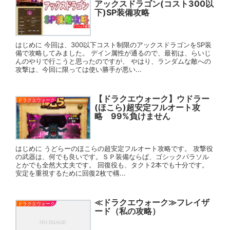
アックスドラゴン(コスト300以
下)SP装備攻略
はじめに 今回は、300以下コスト制限のアックスドラゴンをSP装
備で攻略してみました。 デイン属性が通るので、最初は、らいじ
んのやりで行こうと思ったのですが、 やはり、ランダムな敵への
攻撃は、今回に限っては使い勝手が悪い...
【ドラクエウォーク】ウドラー
ドラクエウォーク
(ほこら)超安定フルオート攻
略 99%負けません
はじめに うどらーのほこらの超安定フルオート攻略です。 攻撃役
の武器は、何でも良いです。ＳＰ装備ならば、ゴシックパラソル
とかでも全然大丈夫です。 回復役も、タクト2本でも十分です。
安定を重視するために回復2枚で構...
≪ドラクエウォーク≫フレイザ
ドラクエウォーク
ード（私の攻略）