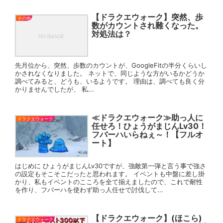
【ドラクエウォーク】突然、歩
その他
数がカウントされ難くなった。
対処法は？
先月位から、突然、歩数のカウントが、GoogleFitの半分くらいし
かされなくなりました。 ネットで、同じような方がいるかどうか
調べてみると、どうも、いるようです。 理由は、調べても良く分
かりませんでしたが、 私...
≪ドラクエウォーク≫助っ人に
ドラクエウォーク
任せろ！ひょうがまじんLv30！
フバーハいらねぇ～！【フルオ
ート】
はじめに ひょうがまじんLv30ですが、強敵第一弾と言う事で強さ
の設定もそこそこだったと思われます。 イベントも中盤に差し掛
かり、私もイベントのこころを全て揃えましたので、これで耐性
を作り、フバーハを使わず助っ人任せで討伐して...
【ドラクエウォーク】(ほこら)
ドラクエウォーク