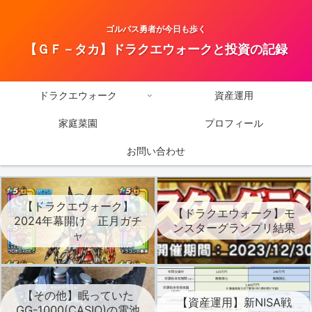
ゴルパス勇者が今日も歩く
【ＧＦ－タカ】ドラクエウォークと投資の記録
ドラクエウォーク
資産運用
家庭菜園
プロフィール
お問い合わせ
【ドラクエウォーク】
【ドラクエウォーク】モ
2024年幕開け 正月ガチ
ンスターグランプリ結果
ャ
【その他】眠っていた
【資産運用】新NISA戦
GG-1000(CASIO)の電池