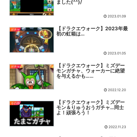
ました(^^)/
2023.01.09
【ドラクエウォーク】2023年最
ガチャ
初の虹箱は…
2023.01.05
【ドラクエウォーク】ミズデー
ガチャ
モンガチャ、ウォーカーに絶望
を与えるかも……
2022.12.20
【ドラクエウォーク】ミズデー
その他
モン＆りゅうおうガチャ…同士
よ！頑張ろう！
2022.11.23