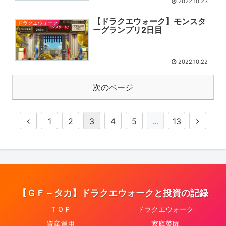
2022.10.23
【ドラクエウォーク】モンスタ
ドラクエウォーク
ーグランプリ2日目
2022.10.22
次のページ
1
2
3
4
5
…
13
【ＧＦ－タカ】ドラクエウォークと投資の記録
ＴＯＰ
ドラクエウォーク
資産運用
家庭菜園