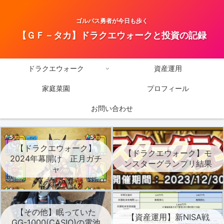
ゴルパス勇者が今日も歩く
【ＧＦ－タカ】ドラクエウォークと投資の記録
ドラクエウォーク
資産運用
家庭菜園
プロフィール
お問い合わせ
【ドラクエウォーク】
【ドラクエウォーク】モ
2024年幕開け 正月ガチ
ンスターグランプリ結果
ャ
【その他】眠っていた
【資産運用】新NISA戦
GG-1000(CASIO)の電池