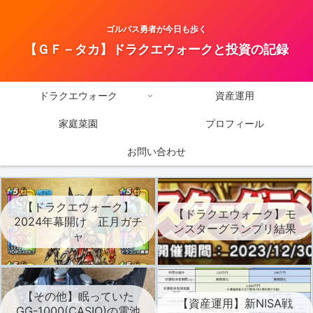
ゴルパス勇者が今日も歩く
【ＧＦ－タカ】ドラクエウォークと投資の記録
ドラクエウォーク
資産運用
家庭菜園
プロフィール
お問い合わせ
【ドラクエウォーク】
【ドラクエウォーク】モ
2024年幕開け 正月ガチ
ンスターグランプリ結果
ャ
【その他】眠っていた
【資産運用】新NISA戦
GG-1000(CASIO)の電池