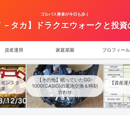
ゴルパス勇者が今日も歩く
Ｆ－タカ】ドラクエウォークと投資
資産運用
家庭菜園
プロフィール
【その他】眠っていたGG-
】モンスタ
【資産運
1000(CASIO)の電池交換＆時刻
結果
合わせ