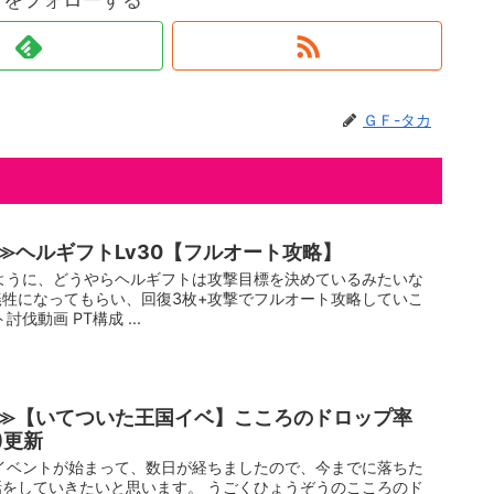
ＧＦ-タカ
≫ヘルギフトLv30【フルオート攻略】
ように、どうやらヘルギフトは攻撃目標を決めているみたいな
牲になってもらい、回復3枚+攻撃でフルオート攻略していこ
伐動画 PT構成 ...
≫【いてついた王国イベ】こころのドロップ率
6)更新
イベントが始まって、数日が経ちましたので、今までに落ちた
をしていきたいと思います。 うごくひょうぞうのこころのド