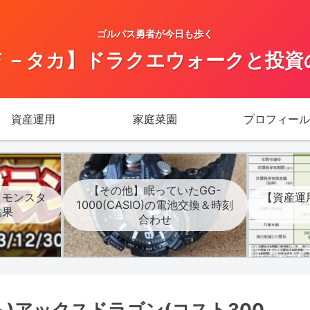
ゴルパス勇者が今日も歩く
Ｆ－タカ】ドラクエウォークと投資
資産運用
家庭菜園
プロフィール
【その他】眠っていたGG-
】モンスタ
【資産運
1000(CASIO)の電池交換＆時刻
結果
合わせ
)アックスドラゴン(コスト300