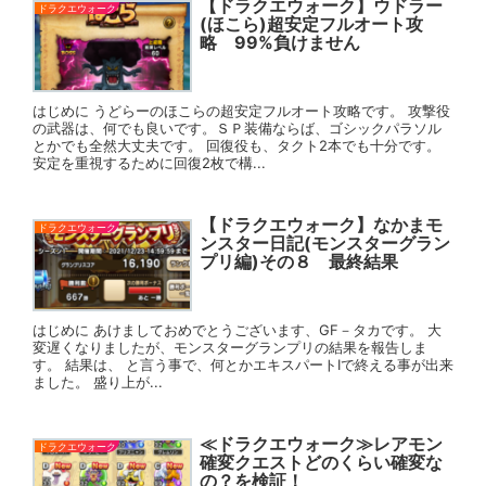
【ドラクエウォーク】ウドラー
ドラクエウォーク
(ほこら)超安定フルオート攻
略 99%負けません
はじめに うどらーのほこらの超安定フルオート攻略です。 攻撃役
の武器は、何でも良いです。ＳＰ装備ならば、ゴシックパラソル
とかでも全然大丈夫です。 回復役も、タクト2本でも十分です。
安定を重視するために回復2枚で構...
【ドラクエウォーク】なかまモ
ドラクエウォーク
ンスター日記(モンスターグラン
プリ編)その８ 最終結果
はじめに あけましておめでとうございます、GF－タカです。 大
変遅くなりましたが、モンスターグランプリの結果を報告しま
す。 結果は、 と言う事で、何とかエキスパートⅠで終える事が出来
ました。 盛り上が...
≪ドラクエウォーク≫レアモン
ドラクエウォーク
確変クエストどのくらい確変な
の？を検証！