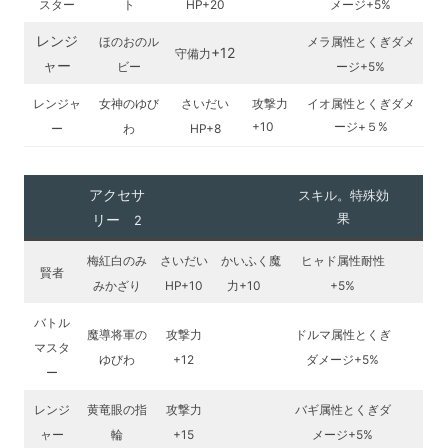
スター
ト
HP+20
メージ+5%
レンジ
ほのおのル
メラ属性とくぎダメ
+12
守備力
ャー
ビー
ージ+5%
レンジャ
女神のゆび
さいだい
攻撃力
イオ属性とくぎダメ
+10
ージ+５%
ー
わ
HP+8
アクセサ
スキル。特殊効
リー
果
2
梅紅白のみ
さいだい
かいふく魔
ヒャド属性耐性
賢者
みかざり
HP+10
力+10
+5%
バトル
魔導将軍の
攻撃力
ドルマ属性とくぎ
マスタ
ゆびわ
+12
ダメージ+5%
ー
レンジ
黄竜眼の指
攻撃力
バギ属性とくぎダ
ャー
輪
+15
メージ+5%