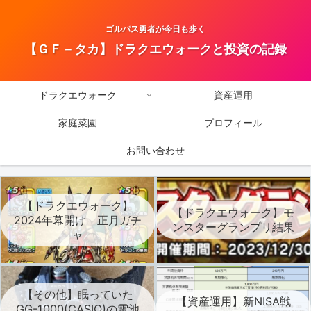
ゴルパス勇者が今日も歩く
【ＧＦ－タカ】ドラクエウォークと投資の記録
ドラクエウォーク
資産運用
家庭菜園
プロフィール
お問い合わせ
【ドラクエウォーク】
【ドラクエウォーク】モ
2024年幕開け 正月ガチ
ンスターグランプリ結果
ャ
【その他】眠っていた
【資産運用】新NISA戦
GG-1000(CASIO)の電池