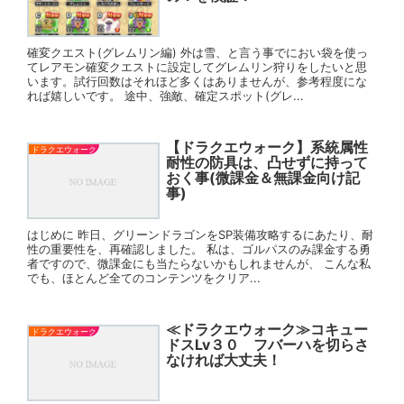
確変クエスト(グレムリン編) 外は雪、と言う事でにおい袋を使っ
てレアモン確変クエストに設定してグレムリン狩りをしたいと思
います。試行回数はそれほど多くはありませんが、参考程度にな
れば嬉しいです。 途中、強敵、確定スポット(グレ...
【ドラクエウォーク】系統属性
ドラクエウォーク
耐性の防具は、凸せずに持って
おく事(微課金＆無課金向け記
事)
はじめに 昨日、グリーンドラゴンをSP装備攻略するにあたり、耐
性の重要性を、再確認しました。 私は、ゴルパスのみ課金する勇
者ですので、微課金にも当たらないかもしれませんが、 こんな私
でも、ほとんど全てのコンテンツをクリア...
≪ドラクエウォーク≫コキュー
ドラクエウォーク
ドスLv３０ フバーハを切らさ
なければ大丈夫！