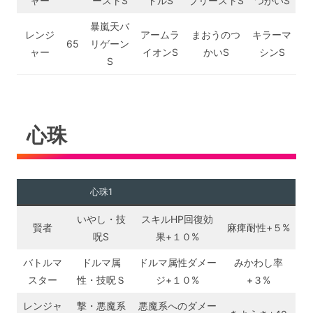
ャー
ーストS
ドルS
プリーストS
つかいS
暴嵐天バ
レンジ
アームラ
まおうのつ
キラーマ
65
リゲーン
ャー
イオンS
かいS
シンS
S
心珠
心珠1
いやし・技
スキルHP回復効
賢者
麻痺耐性+５%
呪S
果+１０%
バトルマ
ドルマ属
ドルマ属性ダメー
みかわし率
スター
性・技呪Ｓ
ジ+１０%
+３%
レンジャ
撃・悪魔系
悪魔系へのダメー