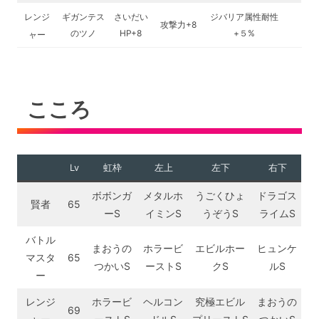
レンジ
ギガンテス
さいだい
ジバリア属性耐性
攻撃力+8
のツノ
HP+8
+５%
ャー
こころ
Lv
虹枠
左上
左下
右下
ボボンガ
メタルホ
うごくひょ
ドラゴス
賢者
65
ーS
イミンS
うぞうS
ライムS
バトル
まおうの
ホラービ
エビルホー
ヒュンケ
マスタ
65
つかいS
ーストS
クS
ルS
ー
レンジ
ホラービ
ヘルコン
究極エビル
まおうの
69