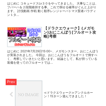
はじめに コキュードスLv３０をやってきました。 大事なことは、
フバーハを２段階維持する事。これで倒せる確率がぐんと上がり
ます。 討伐動画 作戦 動く順序レンジャーバトマス賢者パラディ
ン１タ...
【ドラクエウォーク】(メガモ
ドラクエウォーク
ン)おにこんぼう[フルオート攻
略]考察
はじめに 2021年7月29日15:00~、メガモンスター、おにこんぼう
が実装されました。 今回は、おにこんぼうをフルオートで倒すべ
く、考察していきたいと思います。 結論として、私が持っている
装備を使ってのフルオートでは...
≪ドラクエウォーク≫アンクルホー
ン！15ターン遊んできました！