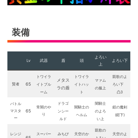
装備
よろい
Lv
武器
盾
頭
よろい下
上
トワイラ
トワイラ
凱歌のよ
メタス
マァム
65
賢者
イトブル
イトハッ
ろい下
ラの盾
の服上
ーム
ト
凸3
ドラゴ
闇騎士
バトル
常闇のや
闇騎士の
鎧の魔剣
65
マスタ
ンシー
のよろ
り
ヘルム
(鎧下)
ー
ルド
い上
凱歌の
レンジ
スーパー
みちび
天空のか
天空のよ
65
よろい