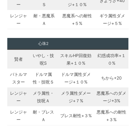
きようさ+40
ー
Ｓ
ジ+１０%
レンジャ
耐・悪魔系
悪魔系への耐性
ギラ属性ダメ
ー
Ａ
+５%
ージ+５%
心珠2
いやし・技
スキルHP回復効
幻惑成功率+１
賢者
呪S
果+１０%
０%
バトルマ
ドルマ属
ドルマ属性ダメ
ちから+20
スター
性・技呪Ｓ
ージ+１０%
レンジャ
メラ属性・
メラ属性ダメー
悪魔系へのダメ
ー
技呪Ａ
ジ+７%
ージ+3%
レンジャ
耐・ブレス
悪魔系への耐性
ブレス耐性+３%
ー
Ａ
+３%