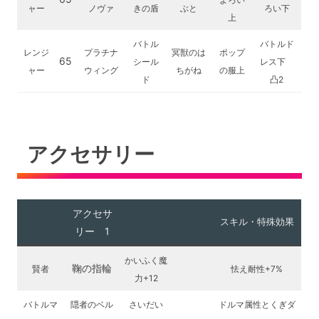
ャー
ノヴァ
きの盾
ぶと
ろい下
上
バトル
バトルド
レンジ
プラチナ
冥獣のは
ポップ
65
シール
レス下
ャー
ウィング
ちがね
の服上
ド
凸2
アクセサリー
アクセサ
スキル・特殊効果
リー 1
かいふく魔
鞠の指輪
賢者
怯え耐性+7%
力+12
バトルマ
隠者のベル
さいだい
ドルマ属性とくぎダ