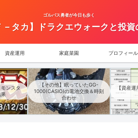
ゴルパス勇者が今日も歩く
Ｆ－タカ】ドラクエウォークと投資
資産運用
家庭菜園
プロフィール
【その他】眠っていたGG-
】モンスタ
【資産運
1000(CASIO)の電池交換＆時刻
結果
合わせ