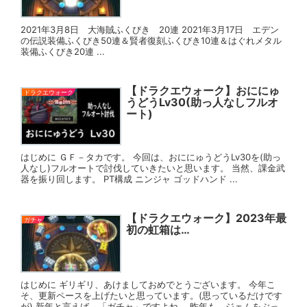
2021年3月8日 大海賊ふくびき 20連 2021年3月17日 エデン
の伝説装備ふくびき50連＆賢者復刻ふくびき10連＆はぐれメタル
装備ふくびき20連 ...
【ドラクエウォーク】おににゅ
ドラクエウォーク
うどうLv30(助っ人なしフルオ
ート)
はじめに ＧＦ－タカです。 今回は、おににゅうどうLv30を(助っ
人なし)フルオートで討伐していきたいと思います。 当然、課金武
器を振り回します。 PT構成 ニンジャ ゴッドハンド ...
【ドラクエウォーク】2023年最
ガチャ
初の虹箱は…
はじめに ギリギリ、あけましておめでとうございます。 今年こ
そ、更新ペースを上げたいと思っています。(思っているだけです
が) 新年と言えば、「ガチャ」ですよね。 昨年も、ジェムをぶっ