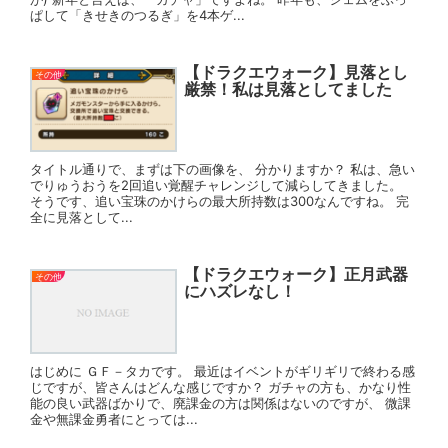
ぱして「きせきのつるぎ」を4本ゲ...
【ドラクエウォーク】見落とし
その他
厳禁！私は見落としてました
タイトル通りで、まずは下の画像を、 分かりますか？ 私は、急い
でりゅうおうを2回追い覚醒チャレンジして減らしてきました。
そうです、追い宝珠のかけらの最大所持数は300なんですね。 完
全に見落として...
【ドラクエウォーク】正月武器
その他
にハズレなし！
はじめに ＧＦ－タカです。 最近はイベントがギリギリで終わる感
じですが、皆さんはどんな感じですか？ ガチャの方も、かなり性
能の良い武器ばかりで、廃課金の方は関係はないのですが、 微課
金や無課金勇者にとっては...