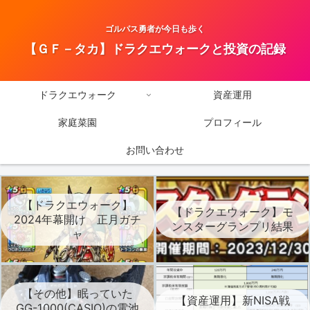
ゴルパス勇者が今日も歩く
【ＧＦ－タカ】ドラクエウォークと投資の記録
ドラクエウォーク
資産運用
家庭菜園
プロフィール
お問い合わせ
【ドラクエウォーク】
【ドラクエウォーク】モ
2024年幕開け 正月ガチ
ンスターグランプリ結果
ャ
【その他】眠っていた
【資産運用】新NISA戦
GG-1000(CASIO)の電池