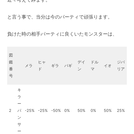
と言う事で、当分は今のパーティで頑張ります。
負けた時の相手パーティに良くいたモンスターは、
図
鑑
ヒャ
デイ
ドル
ジバ
眠
メラ
ギラ
バギ
イオ
番
ド
ン
マ
リア
り
号
キ
ラ
ー
2
パ
-25%
-25%
-50%
0%
50%
0%
50%
25%
×
ン
サ
ー