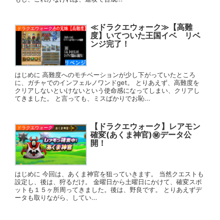
≪ドラクエウォーク≫【高難
ドラクエウォーク
度】いてついた王国イベ リベ
ンジ完了！
はじめに 高難度へのモチベーションが少し下がっていたところ
に、ガチャでのインフェルノワンドget。 とりあえず、高難度を
クリアしないといけないという使命感になってしまい、クリアし
てきました。 と言っても、ミスばかりでお恥...
【ドラクエウォーク】レアモン
ドラクエウォーク
確変(あくま神官)㊙データ公
開！
はじめに 今回は、あくま神官を狙っていきます。 当然クエストも
設定し、後は、狩るだけ。 金曜日から土曜日にかけて、確変スポ
ットも１５ヶ所周ってきました。後は、野良です。 とりあえずデ
ータも取りながら、してい...