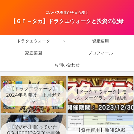
ゴルパス勇者が今日も歩く
【ＧＦ－タカ】ドラクエウォークと投資の記録
ドラクエウォーク
資産運用
家庭菜園
プロフィール
お問い合わせ
【ドラクエウォーク】
【ドラクエウォーク】モ
2024年幕開け 正月ガチ
ンスターグランプリ結果
ャ
【その他】眠っていた
【資産運用】新NISA戦
GG-1000(CASIO)の電池