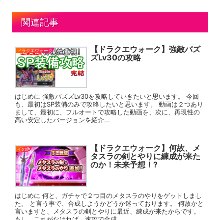
関連記事
【ドラクエウォーク】強敵バズ
ドラクエウォーク
ズLv30の攻略
はじめに 強敵バズズLv30を攻略していきたいと思います。 今回
も、最初はSP装備のみで攻略したいと思います。 動画は２つあり
まして、最初に、フルオートで攻略した動画を、次に、再現性の
高い安定したバージョンを紹介...
【ドラクエウォーク】何故、メ
その他
タスラの剣とやりに練成が来た
のか！未来予想！?
はじめに 何と、ガチャで２つ目のメタスラのやりをゲットしまし
た。 と言う事で、合成しようかどうか迷っております。 何故かと
言いますと、メタスラの剣とやりに最近、練成が来たからです。
もし、これがなければ、速攻で合成...