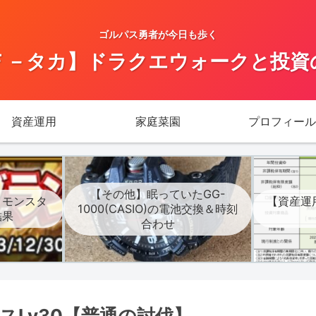
ゴルパス勇者が今日も歩く
Ｆ－タカ】ドラクエウォークと投資
資産運用
家庭菜園
プロフィール
【その他】眠っていたGG-
】モンスタ
【資産運
1000(CASIO)の電池交換＆時刻
結果
合わせ
Lv30【普通の討伐】