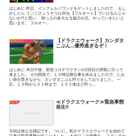
はじめに 昨日、インフェルノワンドをゲットしましたので、 もし
かしたら うごくひょうぞうLv30を【フルオート】でいけるんじゃ
ないか!?と思い、 助っ人の多大なる協力の元、やっていきたいと
思います。 フルオー...
【ドラクエウォーク】カンダタ
ドラクエウォーク
こぶん…優秀過ぎるぞ！
はじめに 本日午後、新型コロナワクチンの2回目の摂取に行って
来ました。 その関係で、１５時以降仕事を休みましたので、にお
い袋を焚きながら、カンダタこぶん狩りをしておりました。 一
応、１５時から２１時まで、１０２体ほど狩っ...
≪ドラクエウォーク≫緊急事態
その他
発生!!
今回は単なる雑記です。 ついに、私がドラクエウォークを始めて
以来の緊急事態が起こりました。 まずはこの画像を。 スタンダー