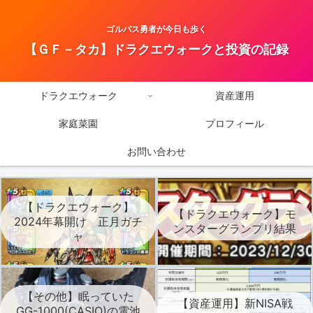
ゴルパス勇者が今日も歩く
【ＧＦ－タカ】ドラクエウォークと投資の記録
ドラクエウォーク
資産運用
家庭菜園
プロフィール
お問い合わせ
【ドラクエウォーク】
【ドラクエウォーク】モ
2024年幕開け 正月ガチ
ンスターグランプリ結果
ャ
【その他】眠っていた
【資産運用】新NISA戦
GG-1000(CASIO)の電池