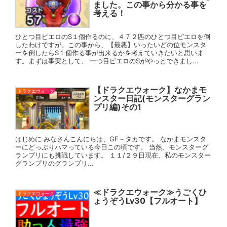
ました。この事から分かる事を
考える！
ひとつ目ピエロのS１個作るのに、４７２匹のひとつ目ピエロを倒
したわけですが、この事から、【最悪】いったいどの位モンスタ
ーを倒したらS１個作る事が出来るかを考えていきたいと思いま
す。まずは事実として、 一つ目ピエロのSがやっとできまし...
【ドラクエウォーク】なかまモ
ドラクエウォーク
ンスター日記(モンスターグラン
プリ編)その1
はじめに みなさんこんにちは、GF－タカです。 なかまモンスタ
ーにどっぷりハマっている今日この頃です。 当然、モンスターグ
ランプリにも挑戦しています。 １１/２９日現在、私のモンスター
グランプリのグランプリ...
≪ドラクエウォーク≫うごくひ
ドラクエウォーク
ょうぞうLv30【フルオート】