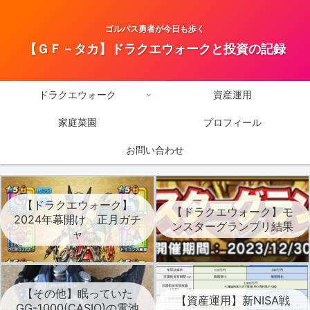
ゴルパス勇者が今日も歩く
【ＧＦ－タカ】ドラクエウォークと投資の記録
ドラクエウォーク
資産運用
家庭菜園
プロフィール
お問い合わせ
【ドラクエウォーク】
【ドラクエウォーク】モ
2024年幕開け 正月ガチ
ンスターグランプリ結果
ャ
【その他】眠っていた
【資産運用】新NISA戦
GG-1000(CASIO)の電池