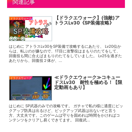
関連記事
【ドラクエウォーク】(強敵)ア
ドラクエウォーク
トラスLv30《SP装備攻略》
はじめに アトラスLv30をSP装備で攻略するにあたり、 Lv20位か
らは、転ぶのが嫌なので、1T目に攻撃役はまもりのたてをして、
回復役も間に合えばまもりのたてをしていました。 Lv25を過ぎた
あたりから、回復役２体が、...
≪ドラクエウォーク≫コキュー
ドラクエウォーク
ドスLv30 耐性を極める！【限
定動画もあり】
はじめに SP武器のみでの攻略です。 ガチャで私の様に適度にピッ
クアップ防具は出るけど、ピックアップ武器は出ないぞと言う
方、大丈夫です。このゲームは守りを固めれば時間をかければコ
ンテンツをクリアし易くできてます。 回復武...