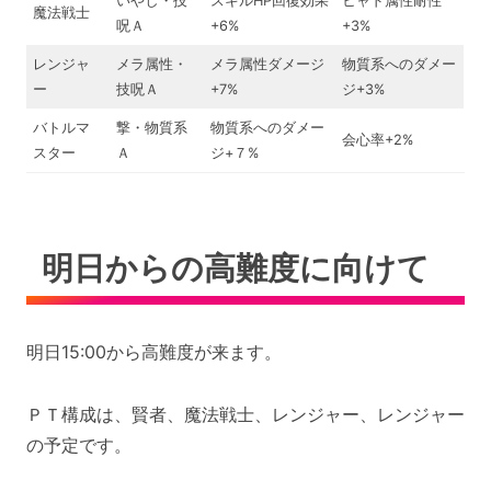
いやし・技
スキルHP回復効果
ヒャド属性耐性
魔法戦士
呪Ａ
+6%
+3%
レンジャ
メラ属性・
メラ属性ダメージ
物質系へのダメー
ー
技呪Ａ
+7%
ジ+3%
バトルマ
撃・物質系
物質系へのダメー
会心率+2%
スター
Ａ
ジ+７%
明日からの高難度に向けて
明日15:00から高難度が来ます。
ＰＴ構成は、賢者、魔法戦士、レンジャー、レンジャー
の予定です。