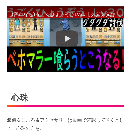
(音声なし)うごくひょうぞうLv30【グダグダ討伐】
心珠
装備＆こころ＆アクセサリーは動画で確認して頂くとし
て、心珠の方を。