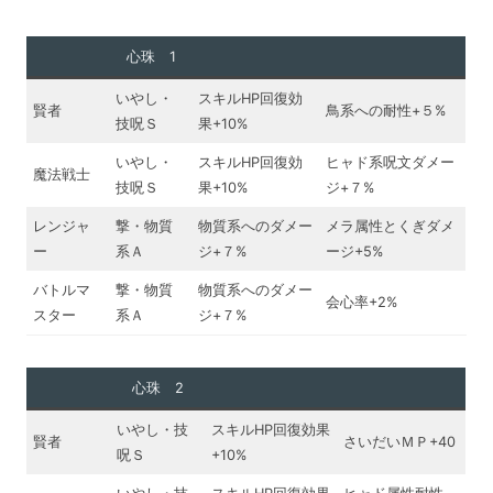
心珠 1
いやし・
スキルHP回復効
賢者
鳥系への耐性+５%
技呪Ｓ
果+10%
いやし・
スキルHP回復効
ヒャド系呪文ダメー
魔法戦士
技呪Ｓ
果+10%
ジ+７%
レンジャ
撃・物質
物質系へのダメー
メラ属性とくぎダメ
ー
系Ａ
ジ+７%
ージ+5%
バトルマ
撃・物質
物質系へのダメー
会心率+2%
スター
系Ａ
ジ+７%
心珠 2
いやし・技
スキルHP回復効果
賢者
さいだいＭＰ+40
呪Ｓ
+10%